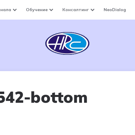
онала
Обучение
Консалтинг
NeoDialog
542-bottom