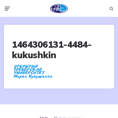
Menu
Searc
1464306131-4484-
kukushkin